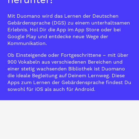
herunter!
Mit Duomano wird das Lernen der Deutschen
Gebärdensprache (DGS) zu einem unterhaltsamen
Erlebnis. Hol Dir die App im
App Store
oder bei
Google Play
und entdecke neue Wege der
Kommunikation.
Ob Einsteigende oder Fortgeschrittene – mit über
900 Vokabeln aus verschiedenen Bereichen und
einer stetig wachsenden Bibliothek ist Duomano
die ideale Begleitung auf Deinem Lernweg. Diese
Apps zum Lernen der Gebärdensprache findest Du
sowohl für iOS als auch für Android.
Download
Download