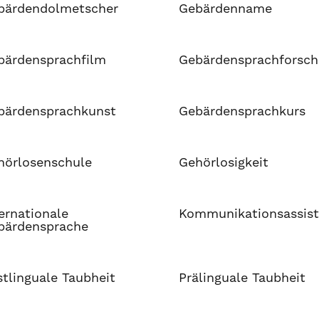
bärdendolmetscher
Gebärdenname
bärdensprachfilm
Gebärdensprachforsc
bärdensprachkunst
Gebärdensprachkurs
hörlosenschule
Gehörlosigkeit
ernationale
Kommunikationsassis
bärdensprache
tlinguale Taubheit
Prälinguale Taubheit