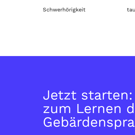
Schwerhörigkeit
ta
Jetzt starten
zum Lernen d
Gebärdenspra