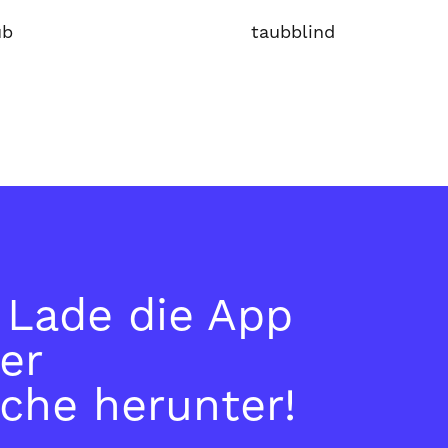
ub
taubblind
: Lade die App
er
che herunter!