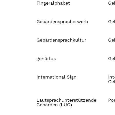
Fingeralphabet
Ge
Gebärdenspracherwerb
Ge
Gebärdensprachkultur
Ge
gehörlos
Ge
International Sign
Int
Ge
Lautsprachunterstützende
Pos
Gebärden (LUG)