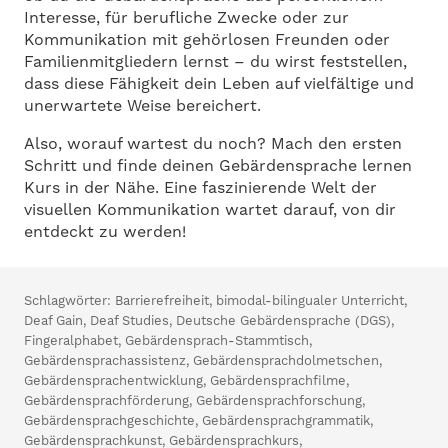
Interesse, für berufliche Zwecke oder zur
Kommunikation mit gehörlosen Freunden oder
Familienmitgliedern lernst – du wirst feststellen,
dass diese Fähigkeit dein Leben auf vielfältige und
unerwartete Weise bereichert.
Also, worauf wartest du noch? Mach den ersten
Schritt und finde deinen Gebärdensprache lernen
Kurs in der Nähe. Eine faszinierende Welt der
visuellen Kommunikation wartet darauf, von dir
entdeckt zu werden!
Schlagwörter:
Barrierefreiheit
,
bimodal-bilingualer Unterricht
,
Deaf Gain
,
Deaf Studies
,
Deutsche Gebärdensprache (DGS)
,
Fingeralphabet
,
Gebärdensprach-Stammtisch
,
Gebärdensprachassistenz
,
Gebärdensprachdolmetschen
,
Gebärdensprachentwicklung
,
Gebärdensprachfilme
,
Gebärdensprachförderung
,
Gebärdensprachforschung
,
Gebärdensprachgeschichte
,
Gebärdensprachgrammatik
,
Gebärdensprachkunst
,
Gebärdensprachkurs
,