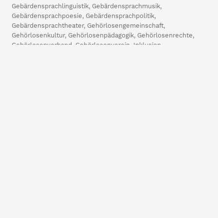
Gebärdensprachlinguistik
,
Gebärdensprachmusik
,
Gebärdensprachpoesie
,
Gebärdensprachpolitik
,
Gebärdensprachtheater
,
Gehörlosengemeinschaft
,
Gehörlosenkultur
,
Gehörlosenpädagogik
,
Gehörlosenrechte
,
Gehörlosenverband
,
Gehörlosenverein
,
Inklusion
,
interkulturelle Kommunikation
,
Körpersprache
,
Mimik
,
nonverbale Kommunikation
,
Online-Kurs
,
räumliche Grammatik
,
Rollenübernahme
,
Schwerhörigkeit
,
Sprachenlernen
,
Sprachschule
,
Tandem-Lernen
,
Taubheit
,
visuelle
Kommunikation
,
visuelle Wahrnehmung
,
Volkshochschule
Gebärdensprache Alphabet: Grundlagen,
Geschichte und Praxis
vor 2 Jahren